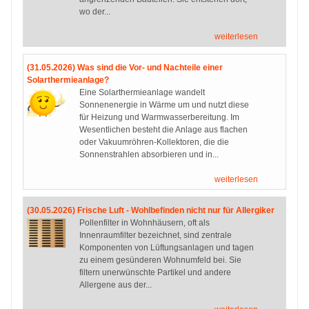
wo der...
weiterlesen
(31.05.2026) Was sind die Vor- und Nachteile einer
Solarthermieanlage?
Eine Solarthermieanlage wandelt
Sonnenenergie in Wärme um und nutzt diese
für Heizung und Warmwasserbereitung. Im
Wesentlichen besteht die Anlage aus flachen
oder Vakuumröhren-Kollektoren, die die
Sonnenstrahlen absorbieren und in...
weiterlesen
(30.05.2026) Frische Luft - Wohlbefinden nicht nur für Allergiker
Pollenfilter in Wohnhäusern, oft als
Innenraumfilter bezeichnet, sind zentrale
Komponenten von Lüftungsanlagen und tagen
zu einem gesünderen Wohnumfeld bei. Sie
filtern unerwünschte Partikel und andere
Allergene aus der...