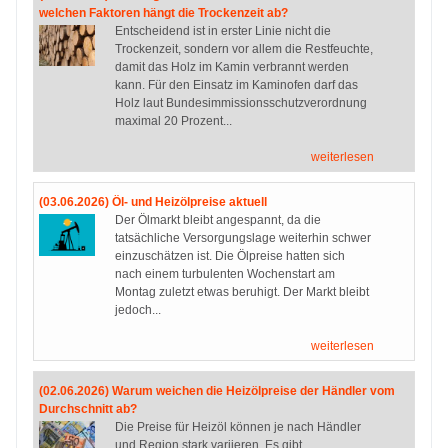
welchen Faktoren hängt die Trockenzeit ab?
Entscheidend ist in erster Linie nicht die
Trockenzeit, sondern vor allem die Restfeuchte,
damit das Holz im Kamin verbrannt werden
kann. Für den Einsatz im Kaminofen darf das
Holz laut Bundesimmissionsschutzverordnung
maximal 20 Prozent...
weiterlesen
(03.06.2026) Öl- und Heizölpreise aktuell
Der Ölmarkt bleibt angespannt, da die
tatsächliche Versorgungslage weiterhin schwer
einzuschätzen ist. Die Ölpreise hatten sich
nach einem turbulenten Wochenstart am
Montag zuletzt etwas beruhigt. Der Markt bleibt
jedoch...
weiterlesen
(02.06.2026) Warum weichen die Heizölpreise der Händler vom
Durchschnitt ab?
Die Preise für Heizöl können je nach Händler
und Region stark variieren. Es gibt