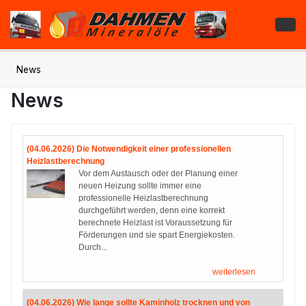
News
News
(04.06.2026) Die Notwendigkeit einer professionellen
Heizlastberechnung
Vor dem Austausch oder der Planung einer
neuen Heizung sollte immer eine
professionelle Heizlastberechnung
durchgeführt werden, denn eine korrekt
berechnete Heizlast ist Voraussetzung für
Förderungen und sie spart Energiekosten.
Durch...
weiterlesen
(04.06.2026) Wie lange sollte Kaminholz trocknen und von