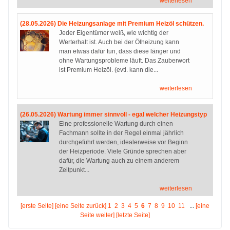
weiterlesen
(28.05.2026) Die Heizungsanlage mit Premium Heizöl schützen.
Jeder Eigentümer weiß, wie wichtig der
Werterhalt ist. Auch bei der Ölheizung kann
man etwas dafür tun, dass diese länger und
ohne Wartungsprobleme läuft. Das Zauberwort
ist Premium Heizöl. (evtl. kann die...
weiterlesen
(26.05.2026) Wartung immer sinnvoll - egal welcher Heizungstyp
Eine professionelle Wartung durch einen
Fachmann sollte in der Regel einmal jährlich
durchgeführt werden, idealerweise vor Beginn
der Heizperiode. Viele Gründe sprechen aber
dafür, die Wartung auch zu einem anderem
Zeitpunkt...
weiterlesen
[erste Seite]
[eine Seite zurück]
1
2
3
4
5
6
7
8
9
10
11
...
[eine
Seite weiter]
[letzte Seite]