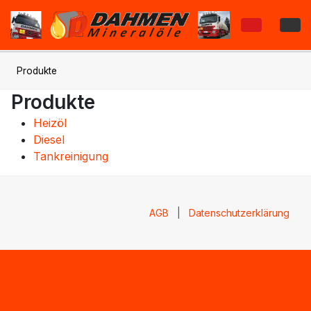
Produkte
Produkte
Heizöl
Diesel
Tankreinigung
AGB
|
Datenschutzerklärung